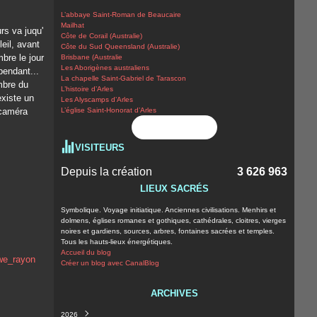
L’abbaye Saint-Roman de Beaucaire
Mailhat
rs va juqu'
Côte de Corail (Australie)
eil, avant
Côte du Sud Queensland (Australie)
bre le jour
Brisbane (Australie
Les Aborigènes australiens
 pendant...
La chapelle Saint-Gabriel de Tarascon
mbre du
L’histoire d’Arles
xiste un
Les Alyscamps d’Arles
 caméra
L’église Saint-Honorat d’Arles
Flux RSS
VISITEURS
Depuis la création
3 626 963
LIEUX SACRÉS
Symbolique. Voyage initiatique. Anciennes civilisations. Menhirs et
dolmens, églises romanes et gothiques, cathédrales, cloitres, vierges
noires et gardiens, sources, arbres, fontaines sacrées et temples.
Tous les hauts-lieux énergétiques.
Accueil du blog
Créer un blog avec CanalBlog
ARCHIVES
2026