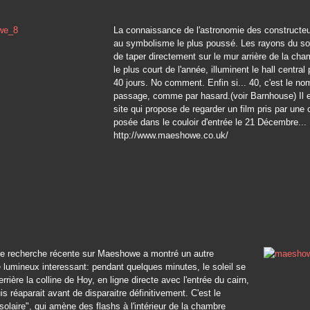
La connaissance de l'astronomie des constructeu
au symbolisme le plus poussé. Les rayons du sol
de taper directement sur le mur arrière de la cham
le plus court de l'année, illuminent le hall central
40 jours. No comment. Enfin si... 40, c'est le no
passage, comme par hasard.(voir Barnhouse) Il e
site qui propose de regarder un film pris par une
posée dans le couloir d'entrée le 21 Décembre...
http://www.maeshowe.co.uk/
ne recherche récente sur Maeshowe a montré un autre
lumineux interessant: pendant quelques minutes, le soleil se
rrière la colline de Hoy, en ligne directe avec l'entrée du cairn,
is réaparait avant de disparaitre définitivement. C'est le
 solaire", qui amène des flashs à l'intérieur de la chambre