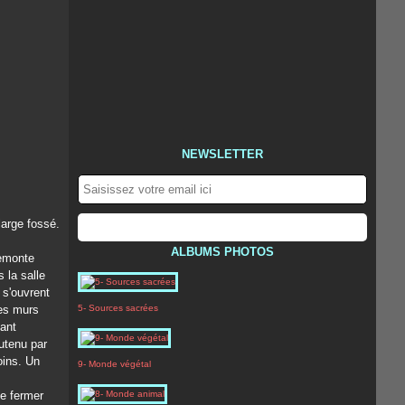
NEWSLETTER
large fossé.
ALBUMS PHOTOS
remonte
 la salle
 s'ouvrent
Les murs
5- Sources sacrées
hant
outenu par
oins. Un
9- Monde végétal
de fermer