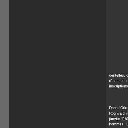
dentelles, 
d'inscripti
inscriptions
Dans "Orkn
Rognvald Ka
janvier 115
hommes. Le 