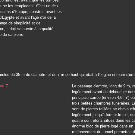
 communes, avant que les tombes
es ne les remplacent. C'est un des
cairns d'Europe, construit avant les
'Egypte et avant l'âge d'or de la
nge de simplicité et de
on, il doit sa survie à la qualité
 de sa pierre.
mulus de 35 m de diamètre et de 7 m de haut qui était à l'origine entouré d'un 
Le passage d'entrée, long de 9 m, 
légèrement avant de déboucher dans
principale carrée (environ 4,6 m²) où
trois petites chambres funéraires. 
sont de pierres taillées se chevauc
légèrement jusqu'à former le toit, s
quatre contreforts situés dans les c
énorme bloc de pierre logé dans un
renfoncement du tunnel permettait 