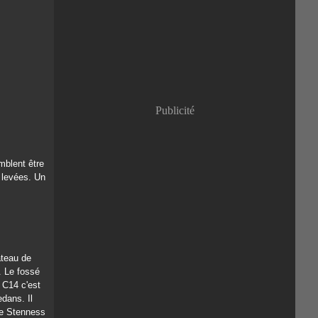
Janvier
(8)
Publicité
mblent être
 levées. Un
ateau de
. Le fossé
u C14 c'est
dans. Il
de Stenness