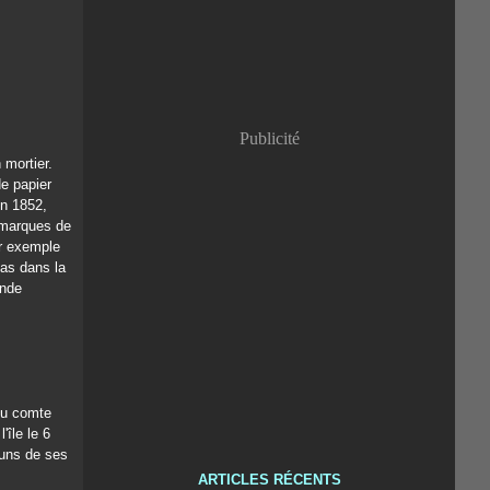
Publicité
 mortier.
de papier
en 1852,
s marques de
ar exemple
pas dans la
onde
du comte
île le 6
-uns de ses
ARTICLES RÉCENTS