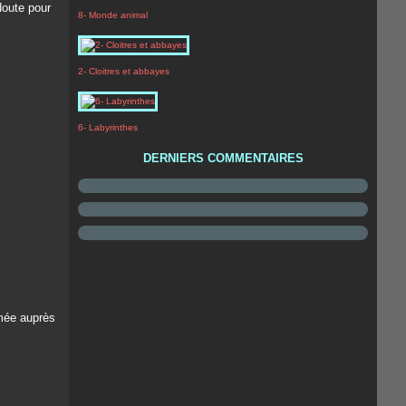
 doute pour
8- Monde animal
2- Cloitres et abbayes
6- Labyrinthes
DERNIERS COMMENTAIRES
mmée auprès