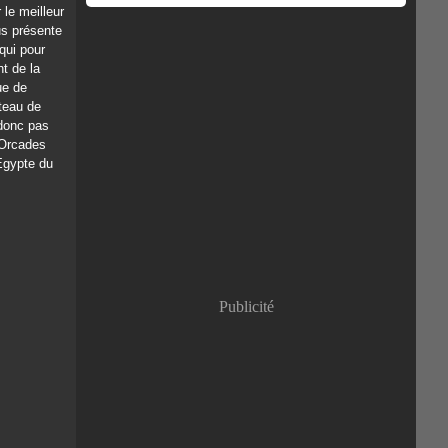
 le meilleur
us présente
ui pour
nt de la
ue de
teau de
 donc pas
 Orcades
Egypte du
Publicité