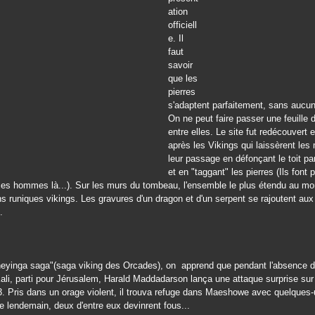
ation
officiell
e. Il
faut
savoir
que les
pierres
s'adaptent parfaitement, sans aucun
On ne peut faire passer une feuille 
entre elles. Le site fut redécouvert 
après les Vikings qui laissèrent le
leur passage en défonçant le toit p
et en "taggant" les pierres (Ils font 
ces hommes là...). Sur les murs du tombeau, l'ensemble le plus étendu au m
ons runiques vikings. Les gravures d'un dragon et d'un serpent se rajoutent aux
.
eyinga saga"(saga viking des Orcades), on apprend que pendant l'absence 
li, parti pour Jérusalem, Harald Maddadarson lança une attaque surprise sur l'
3. Pris dans un orage violent, il trouva refuge dans Maeshowe avec quelques
lendemain, deux d'entre eux devinrent fous...