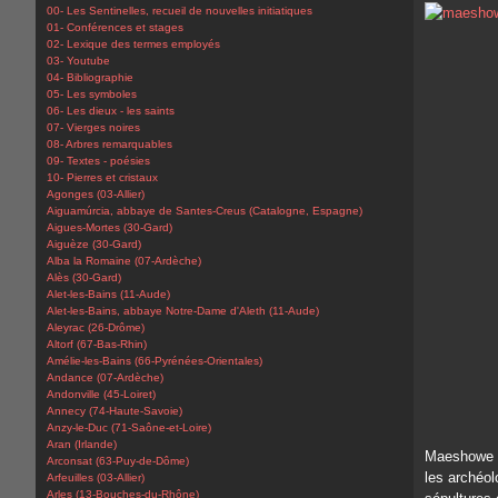
00- Les Sentinelles, recueil de nouvelles initiatiques
01- Conférences et stages
02- Lexique des termes employés
03- Youtube
04- Bibliographie
05- Les symboles
06- Les dieux - les saints
07- Vierges noires
08- Arbres remarquables
09- Textes - poésies
10- Pierres et cristaux
Agonges (03-Allier)
Aiguamúrcia, abbaye de Santes-Creus (Catalogne, Espagne)
Aigues-Mortes (30-Gard)
Aiguèze (30-Gard)
Alba la Romaine (07-Ardèche)
Alès (30-Gard)
Alet-les-Bains (11-Aude)
Alet-les-Bains, abbaye Notre-Dame d'Aleth (11-Aude)
Aleyrac (26-Drôme)
Altorf (67-Bas-Rhin)
Amélie-les-Bains (66-Pyrénées-Orientales)
Andance (07-Ardèche)
Andonville (45-Loiret)
Annecy (74-Haute-Savoie)
Anzy-le-Duc (71-Saône-et-Loire)
Aran (Irlande)
Maeshowe (
Arconsat (63-Puy-de-Dôme)
les archéo
Arfeuilles (03-Allier)
Arles (13-Bouches-du-Rhône)