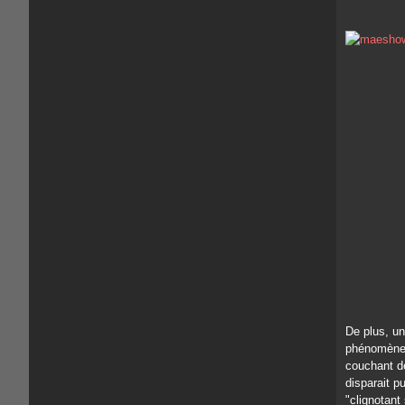
De plus, u
phénomène 
couchant de
disparait pu
"clignotant