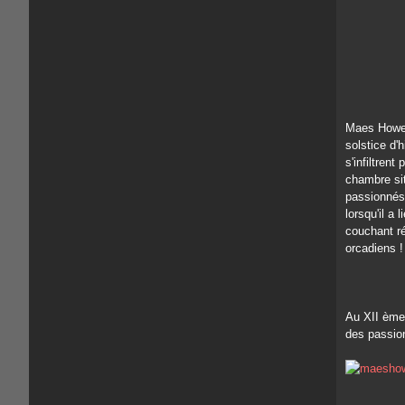
Maes Howe 
solstice d'
s'infiltrent
chambre sit
passionnés 
lorsqu'il a 
couchant ré
orcadiens !
Au XII ème 
des passion