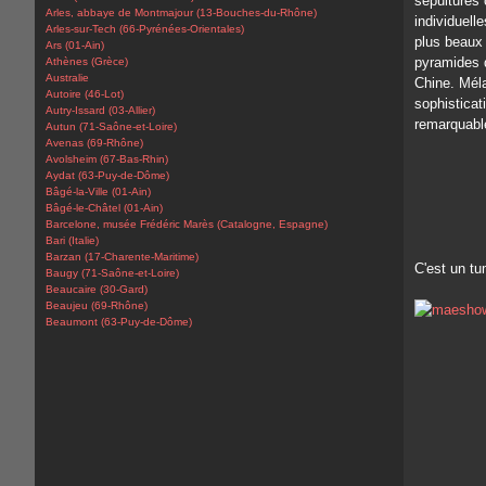
sépultures
Arles, abbaye de Montmajour (13-Bouches-du-Rhône)
individuell
Arles-sur-Tech (66-Pyrénées-Orientales)
plus beaux 
Ars (01-Ain)
pyramides d
Athènes (Grèce)
Australie
Chine. Méla
Autoire (46-Lot)
sophisticati
Autry-Issard (03-Allier)
remarquable
Autun (71-Saône-et-Loire)
Avenas (69-Rhône)
Avolsheim (67-Bas-Rhin)
Aydat (63-Puy-de-Dôme)
Bâgé-la-Ville (01-Ain)
Bâgé-le-Châtel (01-Ain)
Barcelone, musée Frédéric Marès (Catalogne, Espagne)
Bari (Italie)
Barzan (17-Charente-Maritime)
C'est un tu
Baugy (71-Saône-et-Loire)
Beaucaire (30-Gard)
Beaujeu (69-Rhône)
Beaumont (63-Puy-de-Dôme)