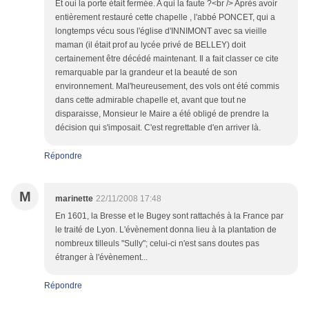
Et oui la porte était fermée. A qui la faute ?<br /> Après avoir
entièrement restauré cette chapelle , l'abbé PONCET, qui a
longtemps vécu sous l'église d'INNIMONT avec sa vieille
maman (il était prof au lycée privé de BELLEY) doit
certainement être décédé maintenant. Il a fait classer ce cite
remarquable par la grandeur et la beauté de son
environnement. Mal'heureusement, des vols ont été commis
dans cette admirable chapelle et, avant que tout ne
disparaisse, Monsieur le Maire a été obligé de prendre la
décision qui s'imposait. C'est regrettable d'en arriver là.
Répondre
M
marinette
22/11/2008 17:48
En 1601, la Bresse et le Bugey sont rattachés à la France par
le traité de Lyon. L'évènement donna lieu à la plantation de
nombreux tilleuls "Sully"; celui-ci n'est sans doutes pas
étranger à l'évènement...
Répondre