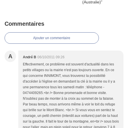
Commentaires
Ajouter un commentaire
A
André B
06/10/2011 09:26
Effectivement, ce problème est souvent d'actualité dans les
petits villages ou la mairie n'est pas toujours ouverte. En ce
qui concerne INNIMONT, vous trouverez la possibilité
d'accéder à l'église en demandant la clé à la mairie ou il y a
une permanence tous les samedi matin : téléphone -
0474409265.<br /> Bonne promenade et bonne visite.
N'oubliez pas de monter à la croix au sommet de la falaise.
Par beau temps, nous arrivons même à voir le toit du refuge
qui brille sur le Mont Blanc. <br /> Si vous vous en sentez le
courage, un petit chemin (interdit aux voitures) part de la haut
sur la gauche. Il fait le tour de la montagne, en<br /> sous bois
pour l'aller, mais en plein soleil pour le retour. (environ 7 à 8