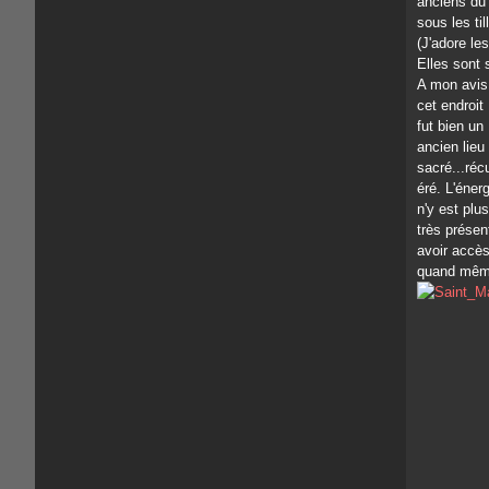
anciens du 
sous les ti
(J'adore les
Elles sont 
A mon avis
cet endroit
fut bien un
ancien lieu
sacré...réc
éré. L'énerg
n'y est plus
très présen
avoir accès 
quand même 