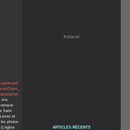
Publicité
.saintmarti
.com/Saint_
al/iphp/ind
 m'a
retracer
de Saint
Laives et
 les photos
. (L'église
ARTICLES RÉCENTS