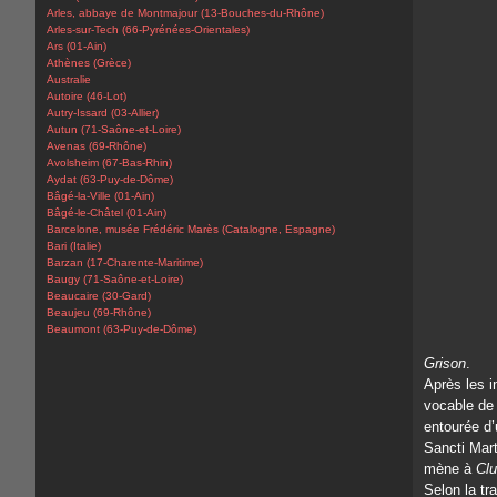
Arles, abbaye de Montmajour (13-Bouches-du-Rhône)
Arles-sur-Tech (66-Pyrénées-Orientales)
Ars (01-Ain)
Athènes (Grèce)
Australie
Autoire (46-Lot)
Autry-Issard (03-Allier)
Autun (71-Saône-et-Loire)
Avenas (69-Rhône)
Avolsheim (67-Bas-Rhin)
Aydat (63-Puy-de-Dôme)
Bâgé-la-Ville (01-Ain)
Bâgé-le-Châtel (01-Ain)
Barcelone, musée Frédéric Marès (Catalogne, Espagne)
Bari (Italie)
Barzan (17-Charente-Maritime)
Baugy (71-Saône-et-Loire)
Beaucaire (30-Gard)
Beaujeu (69-Rhône)
Beaumont (63-Puy-de-Dôme)
Grison
.
Après les i
vocable de 
entourée d’u
Sancti Mart
mène à
Cl
Selon la tra