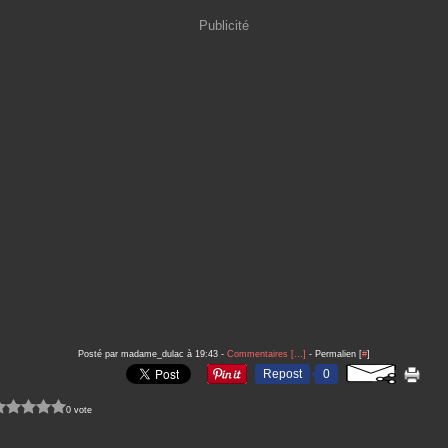
Publicité
Posté par madame_dulac à 19:43 -
Commentaires [
…
]
- Permalien [
#
]
Repost
0
0 vote