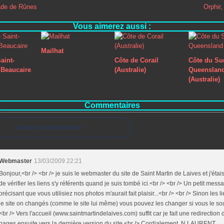
ade de Rûnes
Orphir,
Vous aimerez aussi :
Mailhat
aint-
Côte de Corail
Côte du Su
Beaucaire
(Australie)
Queenslan
(Australie)
Commentaires
Ajouter un commentaire
Webmaster
13/03/2009 22:21
Bonjour,<br /> <br /> je suis le webmaster du site de Saint Martin de Laives et j'étais
de vérifier les liens s'y référents quand je suis tombé ici.<br /> <br /> Un petit mes
précisant que vous utilisiez nos photos m'aurait fait plaisir...<br /> <br /> Sinon les l
le site on changés (comme le site lui même) vous pouvez les changer si vous le so
<br /> Vers l'accueil (www.saintmartindelaives.com) suffit car je fait une redirection 
pages ensuite vers la dernière version du site.<br /> Cordialement, N.LAURENT