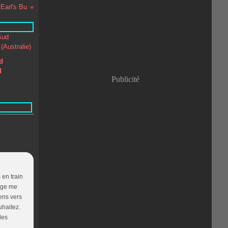
 Earl's Bu
Janvier
(8)
d
d
Publicité
 en train
sage me
iens vers
uhaitez.
des