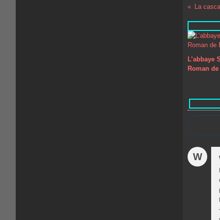
La casc
L’abbaye S
Roman de 
W