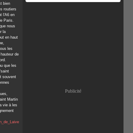
st bien
s routiers
t l'A6 en
de Paris.
 que nous
r la
out en haut
ne,
tous les
a hauteur de
ord.
nu que les
"saint
nt souvent
iennes
Publicité
ques,
aint Martin
 vie à les
ignement