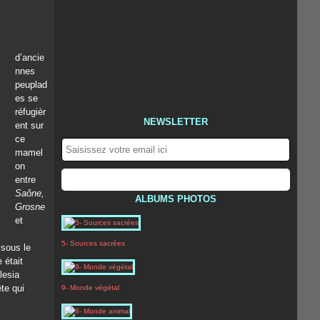
d’ancie
nnes
peuplad
es se
réfugièr
NEWSLETTER
ent sur
ce
mamel
on
entre
Saône,
ALBUMS PHOTOS
Grosne
et
5- Sources sacrées
 sous le
 était
lesia
te qui
9- Monde végétal