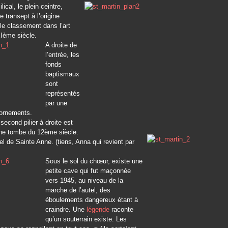
lical, le plein ceintre,
e transept à l’origine
le classement dans l’art
Ième siècle.
A droite de
l’entrée, les
fonds
baptismaux
sont
représentés
par une
ornements.
second pilier à droite est
ne tombe du 12
ème
siècle.
tel de Sainte Anne. (tiens, Anna qui revient par
Sous le sol du chœur, existe une
petite cave qui fut maçonnée
vers 1945, au niveau de la
marche de l’autel, des
éboulements dangereux étant à
craindre. Une
légende
raconte
qu’un souterrain existe. Les