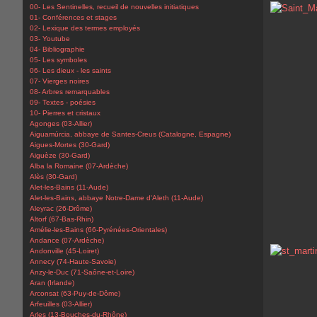
00- Les Sentinelles, recueil de nouvelles initiatiques
01- Conférences et stages
02- Lexique des termes employés
03- Youtube
04- Bibliographie
05- Les symboles
06- Les dieux - les saints
07- Vierges noires
08- Arbres remarquables
09- Textes - poésies
10- Pierres et cristaux
Agonges (03-Allier)
Aiguamúrcia, abbaye de Santes-Creus (Catalogne, Espagne)
Aigues-Mortes (30-Gard)
Aiguèze (30-Gard)
Alba la Romaine (07-Ardèche)
Alès (30-Gard)
Alet-les-Bains (11-Aude)
Alet-les-Bains, abbaye Notre-Dame d'Aleth (11-Aude)
Aleyrac (26-Drôme)
Altorf (67-Bas-Rhin)
Amélie-les-Bains (66-Pyrénées-Orientales)
Andance (07-Ardèche)
Andonville (45-Loiret)
Annecy (74-Haute-Savoie)
Anzy-le-Duc (71-Saône-et-Loire)
Aran (Irlande)
Arconsat (63-Puy-de-Dôme)
Arfeuilles (03-Allier)
Arles (13-Bouches-du-Rhône)