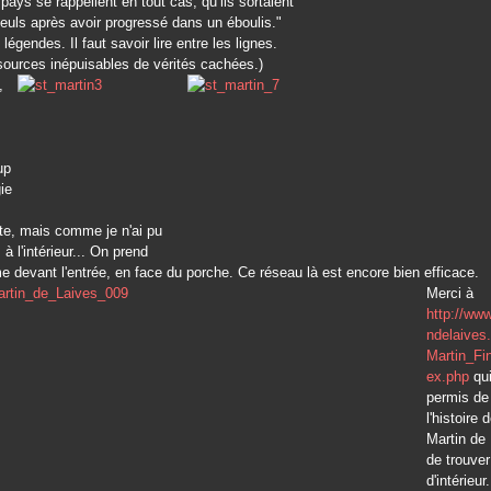
pays se rappellent en tout cas, qu’ils sortaient
lleuls après avoir progressé dans un éboulis."
 légendes. Il faut savoir lire entre les lignes.
sources inépuisables de vérités cachées.)
,
up
ie
te, mais comme je n'ai pu
à l'intérieur... On prend
devant l'entrée, en face du porche. Ce réseau là est encore bien efficace.
Merci à
http://www
ndelaives
Martin_Fin
ex.php
qui
permis de 
l'histoire 
Martin de 
de trouver
d'intérieur