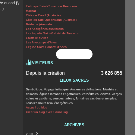
ée quand j'y
L’abbaye Saint-Roman de Beaucaire
..)
Mailhat
Côte de Corail (Australie)
Côte du Sud Queensland (Australie)
Brisbane (Australie
Les Aborigènes australiens
La chapelle Saint-Gabriel de Tarascon
L’histoire d’Arles
Les Alyscamps d’Arles
L’église Saint-Honorat d’Arles
Flux RSS
VISITEURS
Depuis la création
3 626 855
LIEUX SACRÉS
Symbolique. Voyage initiatique. Anciennes civilisations. Menhirs et
dolmens, églises romanes et gothiques, cathédrales, cloitres, vierges
noires et gardiens, sources, arbres, fontaines sacrées et temples.
Tous les hauts-lieux énergétiques.
Accueil du blog
Créer un blog avec CanalBlog
ARCHIVES
2026