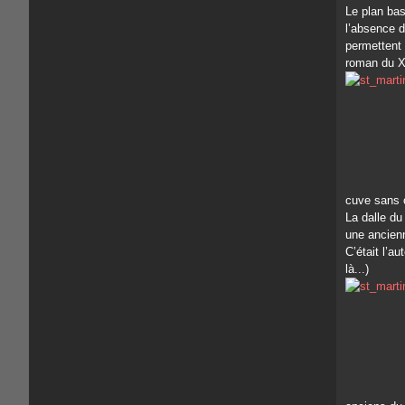
Le plan basi
l’absence d
permettent 
roman du X
cuve sans 
La dalle du 
une ancien
C’était l’au
là...)