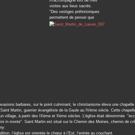
m'accompagne lors de mes
visites aux lieux sacrés.
"Des vestiges préhistoriques
permettent de penser que
nvasions barbares, sur le point culminant, le christianisme éleva une chapelle
Saint Martin, guerrier évangéliste de la Gaule au IV
ème
siècle. Cette chapelle
n village, à partir des IX
ème
et X
ème
siècles. L’église était dénommée "ecc
ini in monte". Saint Martin est situé sur le Chemin des Moines, chemin de crê
uny
.
dition, l’église est orientée le chœur à l’Est, l’entrée au couchant.