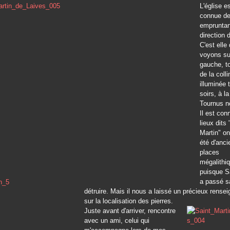
L'église e
connue de
empruntan
direction 
C'est elle
voyons su
gauche, t
de la colli
illuminée 
soirs, à l
Tournus n
Il est con
lieux dits 
Martin" o
été d'anc
places
mégalithi
puisque S
a passé sa
détruire. Mais il nous a laissé un précieux rense
sur la localisation des pierres.
Juste avant d'arriver, rencontre
avec un ami, celui qui