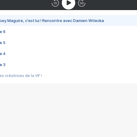
bey Maguire, c'est lui ! Rencontre avec Damien Witecka
e 6
e 5
e 4
e 3
s créatrices de la VF !
e 2
e 1
e Mektoub My Love arrive enfin ! Rencontre avec Shaïn Boumedine et Sal
i : après Toni en famille
elle réalise le bouleversant Dites lui que je l'aime