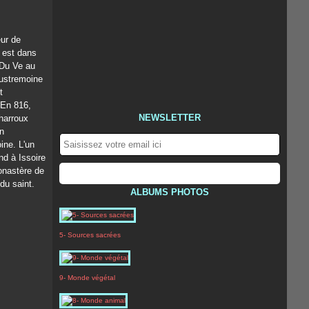
eur de
l est dans
 Du Ve au
Austremoine
t
 En 816,
NEWSLETTER
harroux
on
ine. L'un
nd à Issoire
monastère de
du saint.
ALBUMS PHOTOS
5- Sources sacrées
9- Monde végétal