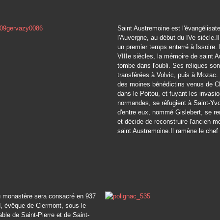
Saint Austremoine est
l'évangélisat
l'Auvergne, au début du IVe siècle.I
un premier temps enterré à Issoire.
VIIIe siècles, la mémoire de saint 
tombe dans l'oubli. Ses reliques son
transférées à Volvic, puis à Mozac.
des moines bénédictins venus de C
dans le Poitou, et fuyant les invasi
normandes, se réfugient à Saint-Yvo
d'entre eux, nommé Gislebert, se re
et décide de reconstruire l'ancien 
saint Austremoine.Il ramène le chef 
 monastère sera consacré en 937
d, évêque de Clermont, sous le
ble de Saint-Pierre et de Saint-