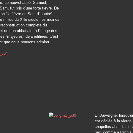
e. Le nouvel abbé, Samuel,
m, fut pris d'une forte fièvre. De
ion "la fièvre du Sam d'Issoire".
le milieu du XIIe siècle, les moines
 reconstruction complète du
t de son abbatiale, à l'image des
ses "majeures" déjà édifiées. C'est
t que nous pouvons admirer
En Auvergne, lorsqu'u
est dédiée à la vierge,
chapelles abstidiales
pair, comme à Orcival.