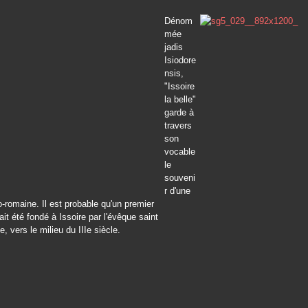
Dénom
mée
jadis
Isiodore
nsis,
"Issoire
la belle"
garde à
travers
son
vocable
le
souveni
r d'une
lo-romaine. Il est probable qu'un premier
it été fondé à Issoire par l'évêque saint
, vers le milieu du IIIe siècle.