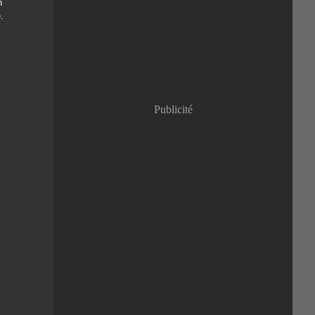
n
Janvier
(8)
.
Publicité