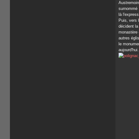
Austremoin
surnommé Sa
là l'express
Puis, vers 
décident la
monastère e
autres égli
le monumen
aujourd'hui.