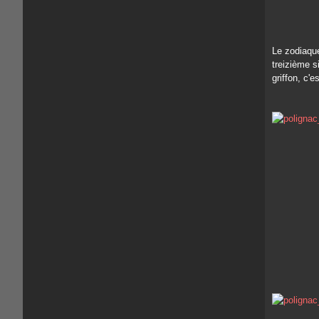
Le zodiaque
treizième s
griffon, c'e