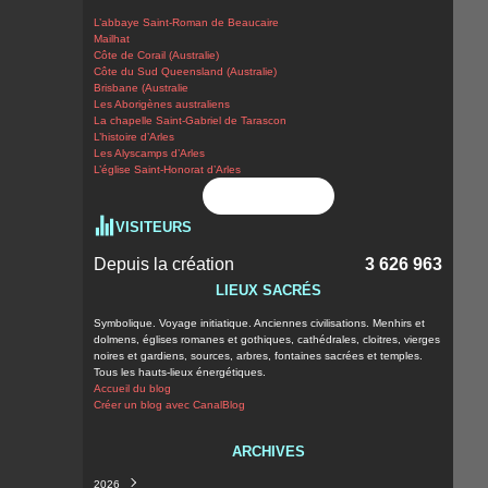
L’abbaye Saint-Roman de Beaucaire
Mailhat
Côte de Corail (Australie)
Côte du Sud Queensland (Australie)
Brisbane (Australie
Les Aborigènes australiens
La chapelle Saint-Gabriel de Tarascon
L’histoire d’Arles
Les Alyscamps d’Arles
L’église Saint-Honorat d’Arles
Flux RSS
VISITEURS
Depuis la création
3 626 963
LIEUX SACRÉS
Symbolique. Voyage initiatique. Anciennes civilisations. Menhirs et
dolmens, églises romanes et gothiques, cathédrales, cloitres, vierges
noires et gardiens, sources, arbres, fontaines sacrées et temples.
Tous les hauts-lieux énergétiques.
Accueil du blog
Créer un blog avec CanalBlog
ARCHIVES
2026