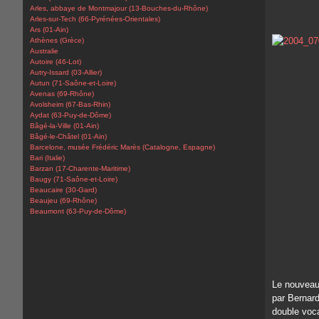
Arles, abbaye de Montmajour (13-Bouches-du-Rhône)
Arles-sur-Tech (66-Pyrénées-Orientales)
Ars (01-Ain)
Athènes (Grèce)
Australie
Autoire (46-Lot)
Autry-Issard (03-Allier)
Autun (71-Saône-et-Loire)
Avenas (69-Rhône)
Avolsheim (67-Bas-Rhin)
Aydat (63-Puy-de-Dôme)
Bâgé-la-Ville (01-Ain)
Bâgé-le-Châtel (01-Ain)
Barcelone, musée Frédéric Marès (Catalogne, Espagne)
Bari (Italie)
Barzan (17-Charente-Maritime)
Baugy (71-Saône-et-Loire)
Beaucaire (30-Gard)
Beaujeu (69-Rhône)
Beaumont (63-Puy-de-Dôme)
Le nouveau
par Bernar
double voca