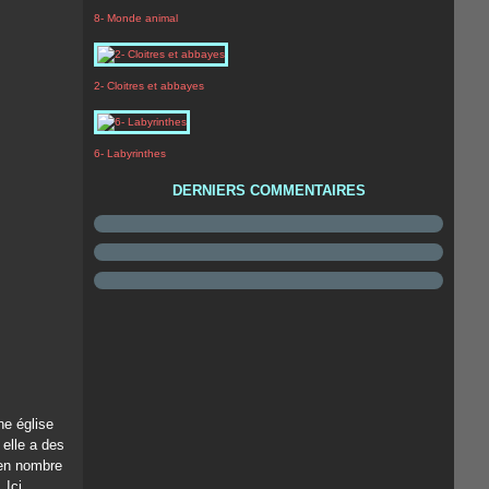
8- Monde animal
2- Cloitres et abbayes
6- Labyrinthes
DERNIERS COMMENTAIRES
ne église
 elle a des
 en nombre
 Ici,