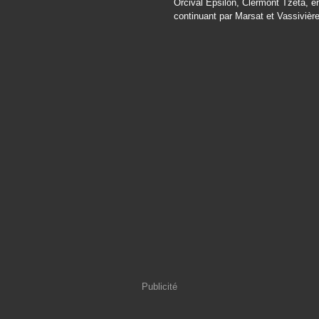
Orcival Epsilon, Clermont Tzeta, e
continuant par Marsat et Vassivière
Publicité