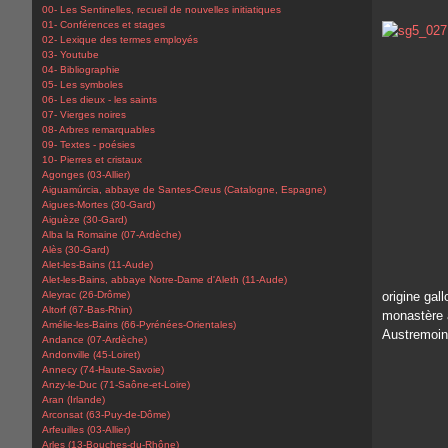
00- Les Sentinelles, recueil de nouvelles initiatiques
01- Conférences et stages
02- Lexique des termes employés
03- Youtube
04- Bibliographie
05- Les symboles
06- Les dieux - les saints
07- Vierges noires
08- Arbres remarquables
09- Textes - poésies
10- Pierres et cristaux
Agonges (03-Allier)
Aiguamúrcia, abbaye de Santes-Creus (Catalogne, Espagne)
Aigues-Mortes (30-Gard)
Aiguèze (30-Gard)
Alba la Romaine (07-Ardèche)
Alès (30-Gard)
Alet-les-Bains (11-Aude)
Alet-les-Bains, abbaye Notre-Dame d'Aleth (11-Aude)
Aleyrac (26-Drôme)
origine gal
Altorf (67-Bas-Rhin)
monastère a
Amélie-les-Bains (66-Pyrénées-Orientales)
Austremoine
Andance (07-Ardèche)
Andonville (45-Loiret)
Annecy (74-Haute-Savoie)
Anzy-le-Duc (71-Saône-et-Loire)
Aran (Irlande)
Arconsat (63-Puy-de-Dôme)
Arfeuilles (03-Allier)
Arles (13-Bouches-du-Rhône)