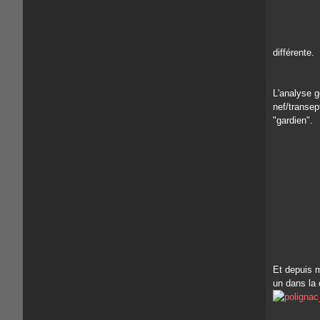
différente.
L'analyse g
nef/transep
"gardien".
Et depuis m
un dans la 