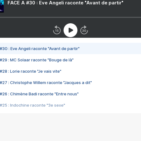
FACE A #30 : Eve Angeli raconte "Avant de partir"
#30 : Eve Angeli raconte "Avant de partir"
#29 : MC Solaar raconte "Bouge de là"
28 : Lorie raconte "Je vais vite"
#27 : Christophe Willem raconte "Jacques a dit"
#26 : Chimène Badi raconte "Entre nous"
#25 : Indochine raconte "3e sexe"
#24 : Zaho raconte "C'est chelou"
#23 : Patrick Bruel raconte "Au café des délices"
#22 : Kyo raconte "Le chemin"