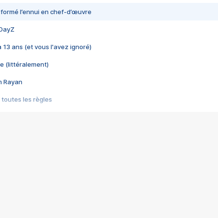
nsformé l’ennui en chef-d’œuvre
 DayZ
 a 13 ans (et vous l'avez ignoré)
e (littéralement)
im Rayan
 toutes les règles
s les jeux vidéo
us choquant de Rockstar ? - Le scandale BULLY
e plus moche de Steam
du RÊVE tourne au CAUCHEMAR
pendant 8 heures
it… à tort