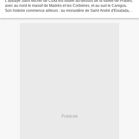
L'abbaye Saint Michel de Cuxa est située au-dessus de la vallée de Prades,
avec au nord le massif de Madrès et les Corbières, et au sud le Canigou.
Son histoire commence ailleurs : au monastère de Saint André d'Eixalada,
situé dans une gorge de la Têt,...
Publicité