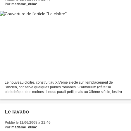
Par
madame_dulac
Le nouveau cloître, construit au XIVème siècle sur l'emplacement de
l'ancien, conserve quelques parties romanes : -l'armarium (c'était la
bibliothèque des moines. Il nous parait petit, mais au XIIème siècle, les livres
étaient rares. Il est couronné d'un...
Le lavabo
Publié le 11/06/2008 à 21:46
Par
madame_dulac