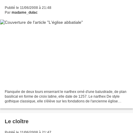
Publié le 11/06/2008 à 21:48
Par
madame_dulac
Flanquée de deux tours enserrant le narthex orné d'une balustrade, de plan
basilical en forme de croix latine, elle date de 1257. Le narthex De style
gothique classique, elle s'élève sur les fondations de l'ancienne église
romane devenue trop petite et...
Le cloître
Publié le 11/06/2008 à 21:47