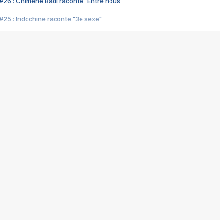
#26 : Chimène Badi raconte "Entre nous"
#25 : Indochine raconte "3e sexe"
#24 : Zaho raconte "C'est chelou"
#23 : Patrick Bruel raconte "Au café des délices"
#22 : Kyo raconte "Le chemin"
#21 : Nolwenn Leroy raconte "Cassé"
#20 : Patrick Hernandez raconte "Born to be alive"
#19 : Lorie raconte "Près de moi"
#18 : Michael Jones raconte "A nos actes manqués" (avec Jean-Jacque
#17 : Khaled raconte "Aïcha"
#16 : Corneille raconte "Parce qu'on vient de loin"
#15 : Indochine raconte "L'aventurier"
14 : Lorie raconte "Sur un air latino"