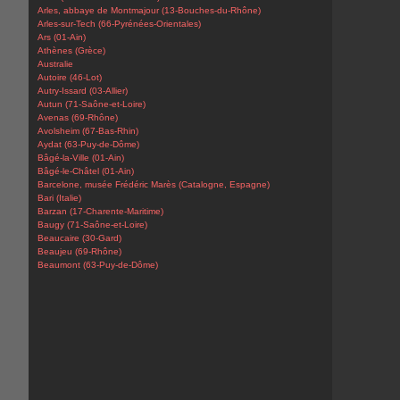
Arles, abbaye de Montmajour (13-Bouches-du-Rhône)
Arles-sur-Tech (66-Pyrénées-Orientales)
Ars (01-Ain)
Athènes (Grèce)
Australie
Autoire (46-Lot)
Autry-Issard (03-Allier)
Autun (71-Saône-et-Loire)
Avenas (69-Rhône)
Avolsheim (67-Bas-Rhin)
Aydat (63-Puy-de-Dôme)
Bâgé-la-Ville (01-Ain)
Bâgé-le-Châtel (01-Ain)
Barcelone, musée Frédéric Marès (Catalogne, Espagne)
Bari (Italie)
Barzan (17-Charente-Maritime)
Baugy (71-Saône-et-Loire)
Beaucaire (30-Gard)
Beaujeu (69-Rhône)
Beaumont (63-Puy-de-Dôme)