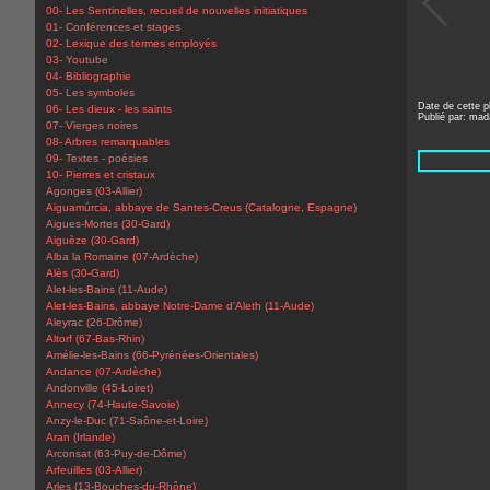
00- Les Sentinelles, recueil de nouvelles initiatiques
01- Conférences et stages
02- Lexique des termes employés
03- Youtube
04- Bibliographie
05- Les symboles
Date de cette 
06- Les dieux - les saints
Publié par: ma
07- Vierges noires
08- Arbres remarquables
09- Textes - poésies
10- Pierres et cristaux
Agonges (03-Allier)
Aiguamúrcia, abbaye de Santes-Creus (Catalogne, Espagne)
Aigues-Mortes (30-Gard)
Aiguèze (30-Gard)
Alba la Romaine (07-Ardèche)
Alès (30-Gard)
Alet-les-Bains (11-Aude)
Alet-les-Bains, abbaye Notre-Dame d'Aleth (11-Aude)
Aleyrac (26-Drôme)
Altorf (67-Bas-Rhin)
Amélie-les-Bains (66-Pyrénées-Orientales)
Andance (07-Ardèche)
Andonville (45-Loiret)
Annecy (74-Haute-Savoie)
Anzy-le-Duc (71-Saône-et-Loire)
Aran (Irlande)
Arconsat (63-Puy-de-Dôme)
Arfeuilles (03-Allier)
Arles (13-Bouches-du-Rhône)