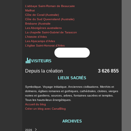
L’abbaye Saint-Roman de Beaucaire
Mailhat
Côte de Corail (Australie)
Côte du Sud Queensland (Australie)
Brisbane (Australie
Les Aborigènes australiens
La chapelle Saint-Gabriel de Tarascon
L’histoire d’Arles
Les Alyscamps d’Arles
L’église Saint-Honorat d’Arles
Flux RSS
VISITEURS
Depuis la création
3 626 855
LIEUX SACRÉS
Symbolique. Voyage initiatique. Anciennes civilisations. Menhirs et
dolmens, églises romanes et gothiques, cathédrales, cloitres, vierges
noires et gardiens, sources, arbres, fontaines sacrées et temples.
Tous les hauts-lieux énergétiques.
Accueil du blog
Créer un blog avec CanalBlog
ARCHIVES
2026