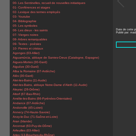
00- Les Sentinelles, recueil de nouvelles initiatiques
01- Conférences et stages
02- Lexique des termes employés
03- Youtube
04- Bibliographie
05- Les symboles
Date de cette p
06- Les dieux - les saints
Publié par: ma
07- Vierges noires
08- Arbres remarquables
09- Textes - poésies
10- Pierres et cristaux
Agonges (03-Allier)
Aiguamúrcia, abbaye de Santes-Creus (Catalogne, Espagne)
Aigues-Mortes (30-Gard)
Aiguèze (30-Gard)
Alba la Romaine (07-Ardèche)
Alès (30-Gard)
Alet-les-Bains (11-Aude)
Alet-les-Bains, abbaye Notre-Dame d'Aleth (11-Aude)
Aleyrac (26-Drôme)
Altorf (67-Bas-Rhin)
Amélie-les-Bains (66-Pyrénées-Orientales)
Andance (07-Ardèche)
Andonville (45-Loiret)
Annecy (74-Haute-Savoie)
Anzy-le-Duc (71-Saône-et-Loire)
Aran (Irlande)
Arconsat (63-Puy-de-Dôme)
Arfeuilles (03-Allier)
Arles (13-Bouches-du-Rhône)