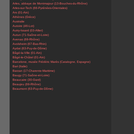
Arles, abbaye de Montmajour (13-Bouches-du-Rhône)
Arles-sur-Tech (66-Pyrénées-Orientales)
Ars (01-Ain)
Athènes (Grèce)
Australie
Autoire (46-Lot)
Autry-Issard (03-Allier)
Autun (71-Saône-et-Loire)
Avenas (69-Rhône)
Avolsheim (67-Bas-Rhin)
Aydat (63-Puy-de-Dôme)
Bâgé-la-Ville (01-Ain)
Bâgé-le-Châtel (01-Ain)
Barcelone, musée Frédéric Marès (Catalogne, Espagne)
Bari (Italie)
Barzan (17-Charente-Maritime)
Baugy (71-Saône-et-Loire)
Beaucaire (30-Gard)
Beaujeu (69-Rhône)
Beaumont (63-Puy-de-Dôme)