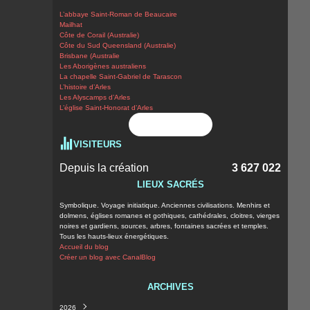
L’abbaye Saint-Roman de Beaucaire
Mailhat
Côte de Corail (Australie)
Côte du Sud Queensland (Australie)
Brisbane (Australie
Les Aborigènes australiens
La chapelle Saint-Gabriel de Tarascon
L’histoire d’Arles
Les Alyscamps d’Arles
L’église Saint-Honorat d’Arles
Flux RSS
VISITEURS
Depuis la création
3 627 022
LIEUX SACRÉS
Symbolique. Voyage initiatique. Anciennes civilisations. Menhirs et
dolmens, églises romanes et gothiques, cathédrales, cloitres, vierges
noires et gardiens, sources, arbres, fontaines sacrées et temples.
Tous les hauts-lieux énergétiques.
Accueil du blog
Créer un blog avec CanalBlog
ARCHIVES
2026