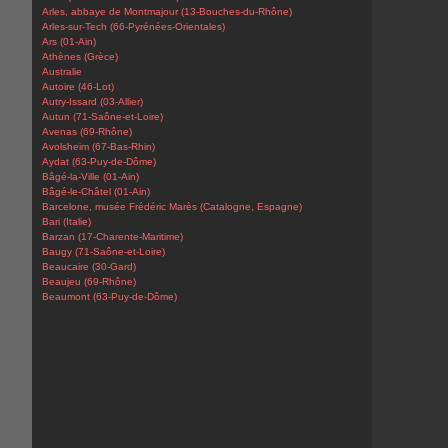
Arles, abbaye de Montmajour (13-Bouches-du-Rhône)
Arles-sur-Tech (66-Pyrénées-Orientales)
Ars (01-Ain)
Athènes (Grèce)
Australie
Autoire (46-Lot)
Autry-Issard (03-Allier)
Autun (71-Saône-et-Loire)
Avenas (69-Rhône)
Avolsheim (67-Bas-Rhin)
Aydat (63-Puy-de-Dôme)
Bâgé-la-Ville (01-Ain)
Bâgé-le-Châtel (01-Ain)
Barcelone, musée Frédéric Marès (Catalogne, Espagne)
Bari (Italie)
Barzan (17-Charente-Maritime)
Baugy (71-Saône-et-Loire)
Beaucaire (30-Gard)
Beaujeu (69-Rhône)
Beaumont (63-Puy-de-Dôme)