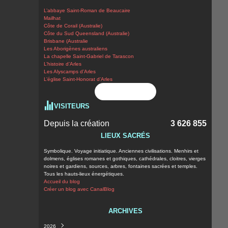
L’abbaye Saint-Roman de Beaucaire
Mailhat
Côte de Corail (Australie)
Côte du Sud Queensland (Australie)
Brisbane (Australie
Les Aborigènes australiens
La chapelle Saint-Gabriel de Tarascon
L’histoire d’Arles
Les Alyscamps d’Arles
L’église Saint-Honorat d’Arles
Flux RSS
VISITEURS
Depuis la création
3 626 855
LIEUX SACRÉS
Symbolique. Voyage initiatique. Anciennes civilisations. Menhirs et
dolmens, églises romanes et gothiques, cathédrales, cloitres, vierges
noires et gardiens, sources, arbres, fontaines sacrées et temples.
Tous les hauts-lieux énergétiques.
Accueil du blog
Créer un blog avec CanalBlog
ARCHIVES
2026