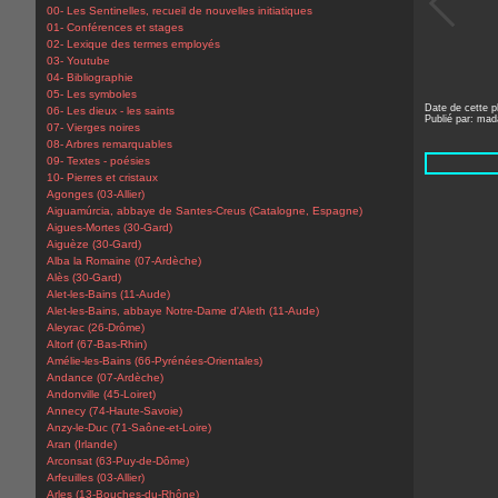
00- Les Sentinelles, recueil de nouvelles initiatiques
01- Conférences et stages
02- Lexique des termes employés
03- Youtube
04- Bibliographie
05- Les symboles
Date de cette p
06- Les dieux - les saints
Publié par: ma
07- Vierges noires
08- Arbres remarquables
09- Textes - poésies
10- Pierres et cristaux
Agonges (03-Allier)
Aiguamúrcia, abbaye de Santes-Creus (Catalogne, Espagne)
Aigues-Mortes (30-Gard)
Aiguèze (30-Gard)
Alba la Romaine (07-Ardèche)
Alès (30-Gard)
Alet-les-Bains (11-Aude)
Alet-les-Bains, abbaye Notre-Dame d'Aleth (11-Aude)
Aleyrac (26-Drôme)
Altorf (67-Bas-Rhin)
Amélie-les-Bains (66-Pyrénées-Orientales)
Andance (07-Ardèche)
Andonville (45-Loiret)
Annecy (74-Haute-Savoie)
Anzy-le-Duc (71-Saône-et-Loire)
Aran (Irlande)
Arconsat (63-Puy-de-Dôme)
Arfeuilles (03-Allier)
Arles (13-Bouches-du-Rhône)