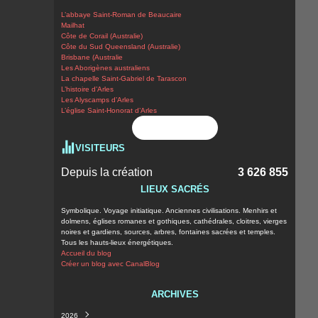
L’abbaye Saint-Roman de Beaucaire
Mailhat
Côte de Corail (Australie)
Côte du Sud Queensland (Australie)
Brisbane (Australie
Les Aborigènes australiens
La chapelle Saint-Gabriel de Tarascon
L’histoire d’Arles
Les Alyscamps d’Arles
L’église Saint-Honorat d’Arles
Flux RSS
VISITEURS
Depuis la création
3 626 855
LIEUX SACRÉS
Symbolique. Voyage initiatique. Anciennes civilisations. Menhirs et
dolmens, églises romanes et gothiques, cathédrales, cloitres, vierges
noires et gardiens, sources, arbres, fontaines sacrées et temples.
Tous les hauts-lieux énergétiques.
Accueil du blog
Créer un blog avec CanalBlog
ARCHIVES
2026