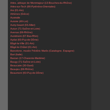
Arles, abbaye de Montmajour (13-Bouches-du-Rhône)
Arles-sur-Tech (66-Pyrénées-Orientales)
Ars (01-Ain)
Athènes (Grèce)
Australie
Autoire (46-Lot)
Autry-Issard (03-Allier)
Autun (71-Saône-et-Loire)
Avenas (69-Rhône)
Avolsheim (67-Bas-Rhin)
Aydat (63-Puy-de-Dôme)
Bâgé-la-Ville (01-Ain)
Bâgé-le-Châtel (01-Ain)
Barcelone, musée Frédéric Marès (Catalogne, Espagne)
Bari (Italie)
Barzan (17-Charente-Maritime)
Baugy (71-Saône-et-Loire)
Beaucaire (30-Gard)
Beaujeu (69-Rhône)
Beaumont (63-Puy-de-Dôme)