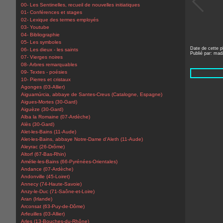
00- Les Sentinelles, recueil de nouvelles initiatiques
01- Conférences et stages
02- Lexique des termes employés
03- Youtube
04- Bibliographie
05- Les symboles
Date de cette 
06- Les dieux - les saints
Publié par: ma
07- Vierges noires
08- Arbres remarquables
09- Textes - poésies
10- Pierres et cristaux
Agonges (03-Allier)
Aiguamúrcia, abbaye de Santes-Creus (Catalogne, Espagne)
Aigues-Mortes (30-Gard)
Aiguèze (30-Gard)
Alba la Romaine (07-Ardèche)
Alès (30-Gard)
Alet-les-Bains (11-Aude)
Alet-les-Bains, abbaye Notre-Dame d'Aleth (11-Aude)
Aleyrac (26-Drôme)
Altorf (67-Bas-Rhin)
Amélie-les-Bains (66-Pyrénées-Orientales)
Andance (07-Ardèche)
Andonville (45-Loiret)
Annecy (74-Haute-Savoie)
Anzy-le-Duc (71-Saône-et-Loire)
Aran (Irlande)
Arconsat (63-Puy-de-Dôme)
Arfeuilles (03-Allier)
Arles (13-Bouches-du-Rhône)