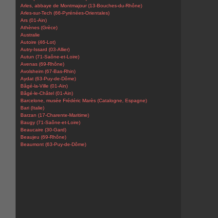
Arles, abbaye de Montmajour (13-Bouches-du-Rhône)
Arles-sur-Tech (66-Pyrénées-Orientales)
Ars (01-Ain)
Athènes (Grèce)
Australie
Autoire (46-Lot)
Autry-Issard (03-Allier)
Autun (71-Saône-et-Loire)
Avenas (69-Rhône)
Avolsheim (67-Bas-Rhin)
Aydat (63-Puy-de-Dôme)
Bâgé-la-Ville (01-Ain)
Bâgé-le-Châtel (01-Ain)
Barcelone, musée Frédéric Marès (Catalogne, Espagne)
Bari (Italie)
Barzan (17-Charente-Maritime)
Baugy (71-Saône-et-Loire)
Beaucaire (30-Gard)
Beaujeu (69-Rhône)
Beaumont (63-Puy-de-Dôme)