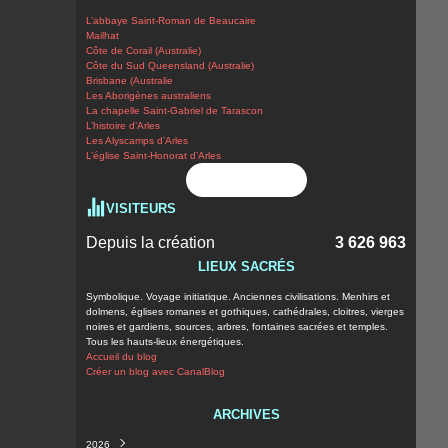
L’abbaye Saint-Roman de Beaucaire
Mailhat
Côte de Corail (Australie)
Côte du Sud Queensland (Australie)
Brisbane (Australie
Les Aborigènes australiens
La chapelle Saint-Gabriel de Tarascon
L’histoire d’Arles
Les Alyscamps d’Arles
L’église Saint-Honorat d’Arles
Flux RSS
VISITEURS
Depuis la création
3 626 963
LIEUX SACRÉS
Symbolique. Voyage initiatique. Anciennes civilisations. Menhirs et
dolmens, églises romanes et gothiques, cathédrales, cloitres, vierges
noires et gardiens, sources, arbres, fontaines sacrées et temples.
Tous les hauts-lieux énergétiques.
Accueil du blog
Créer un blog avec CanalBlog
ARCHIVES
2026