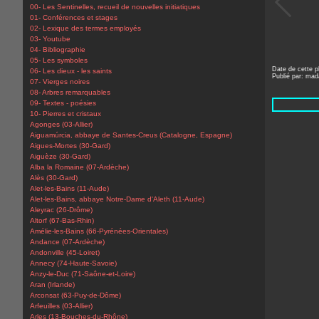
00- Les Sentinelles, recueil de nouvelles initiatiques
01- Conférences et stages
02- Lexique des termes employés
03- Youtube
04- Bibliographie
05- Les symboles
Date de cette p
06- Les dieux - les saints
Publié par: ma
07- Vierges noires
08- Arbres remarquables
09- Textes - poésies
10- Pierres et cristaux
Agonges (03-Allier)
Aiguamúrcia, abbaye de Santes-Creus (Catalogne, Espagne)
Aigues-Mortes (30-Gard)
Aiguèze (30-Gard)
Alba la Romaine (07-Ardèche)
Alès (30-Gard)
Alet-les-Bains (11-Aude)
Alet-les-Bains, abbaye Notre-Dame d'Aleth (11-Aude)
Aleyrac (26-Drôme)
Altorf (67-Bas-Rhin)
Amélie-les-Bains (66-Pyrénées-Orientales)
Andance (07-Ardèche)
Andonville (45-Loiret)
Annecy (74-Haute-Savoie)
Anzy-le-Duc (71-Saône-et-Loire)
Aran (Irlande)
Arconsat (63-Puy-de-Dôme)
Arfeuilles (03-Allier)
Arles (13-Bouches-du-Rhône)